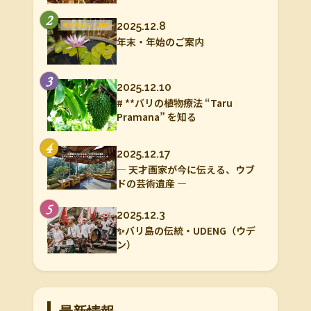
2
2025.12.8
年末・年始のご案内
3
2025.12.10
# **バリの植物療法 “Taru
Pramana” を知る
4
2025.12.17
― 天才画家が今に伝える、ウブ
ドの芸術遺産 ―
5
2025.12.3
✨バリ島の伝統・UDENG（ウデ
ン）