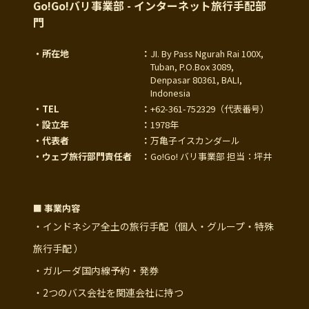
Go!Go!バリ事業部 - インターネット旅行手配部
門
・所在地
：
JI. By Pass Ngurah Rai 100X,
Tuban, P.O.Box 3089,
Denpasar 80361, BALI,
Indonesia
・TEL
：
+62-361-752329
（代表番号）
・設立年
：
1978年
・代表者
：
万亀子イスカンダール
・ウェブ旅行部門責任者
：
Go!Go! バリ事業部 担当：坪井
■ 事業内容
・インドネシア全土の旅行手配（個人・グループ・特殊
旅行手配 ）
・ガルーダ国内線予約・発券
・2つのバス会社を関連会社に持つ