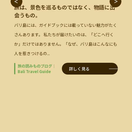
語に出
く、神様への祈りが込められたバリの空 📅 2026年7月
バビグ
23日から26日にかけて、バリ島では凧揚げに関連する
頭のバ
力がたく
イベントが開催されます...
ブ」の
へ行く
ン」。
旅の読みものブログ｜
詳しく見る
んなにも
Bali Travel Guide
旅の
Bali 