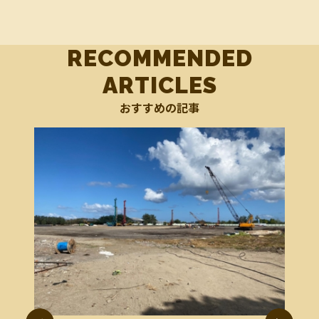
RECOMMENDED
ARTICLES
おすすめの記事
乾季のバリ島を彩る伝統文化「凧揚げ」
乾季のバリ島を彩る伝統文化「凧揚げ」 遊びではな
バビグ