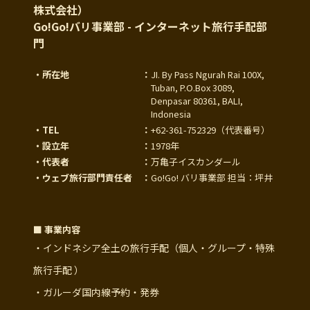
株式会社）
Go!Go!バリ事業部 - インターネット旅行手配部
門
・所在地
：
JI. By Pass Ngurah Rai 100X,
Tuban, P.O.Box 3089,
Denpasar 80361, BALI,
Indonesia
・TEL
：
+62-361-752329
（代表番号）
・設立年
：
1978年
・代表者
：
万亀子イスカンダール
・ウェブ旅行部門責任者
：
Go!Go! バリ事業部 担当：坪井
■ 事業内容
・インドネシア全土の旅行手配（個人・グループ・特殊
旅行手配 ）
・ガルーダ国内線予約・発券