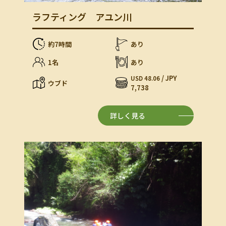
ラフティング アユン川
約7時間
あり
1名
あり
/ JPY
USD 48.06
ウブド
7,738
詳しく見る