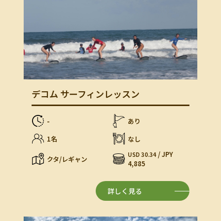
デコム サーフィンレッスン
-
あり
1名
なし
/ JPY
USD 30.34
クタ/レギャン
4,885
詳しく見る