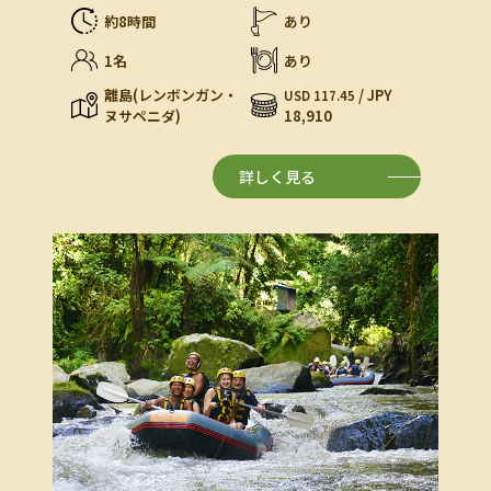
約8時間
あり
1名
あり
離島(レンボンガン・
/ JPY
USD 117.45
ヌサペニダ)
18,910
詳しく見る