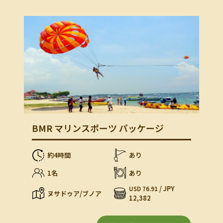
BMR マリンスポーツ パッケージ
約4時間
あり
1名
あり
/ JPY
USD 76.91
ヌサドゥア/ブノア
12,382