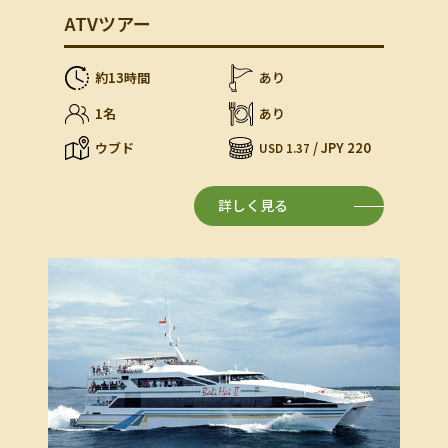
ATVツアー
約13時間
あり
1名
あり
ウブド
/ JPY 220
USD 1.37
詳しく見る