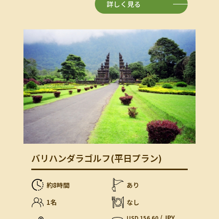
詳しく見る
バリハンダラゴルフ(平日プラン)
約8時間
あり
1名
なし
/ JPY
USD 156.60