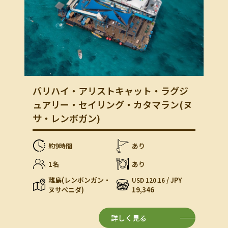
バリハイ・アリストキャット・ラグジ
ュアリー・セイリング・カタマラン(ヌ
サ・レンボガン)
約9時間
あり
1名
あり
離島(レンボンガン・
/ JPY
USD 120.16
ヌサペニダ)
19,346
詳しく見る