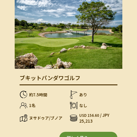
ブキットパンダワゴルフ
約7.5時間
あり
1名
なし
/ JPY
USD 156.60
ヌサドゥア/ブノア
25,213