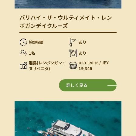
バリハイ・ザ・ウルティメイト・レン
ボガンデイクルーズ
約9時間
あり
1名
あり
離島(レンボンガン・
/ JPY
USD 120.16
ヌサペニダ)
19,346
詳しく見る