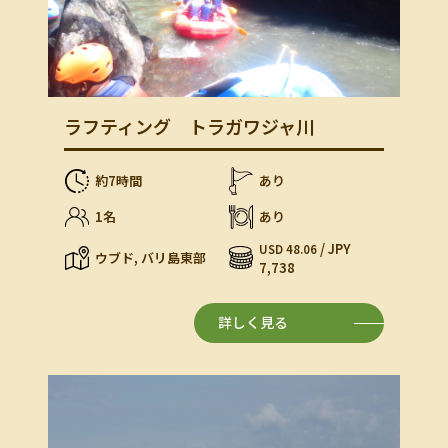
ラフティング トラガワジャ川
約7時間
あり
1名
あり
/ JPY
USD 48.06
ウブド, バリ島東部
7,738
詳しく見る