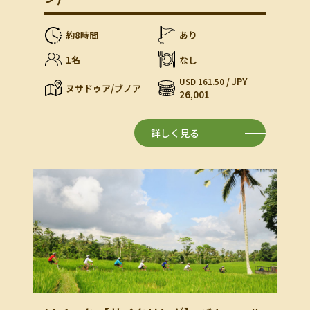
約8時間
あり
1名
なし
/ JPY
USD 161.50
ヌサドゥア/ブノア
26,001
詳しく見る