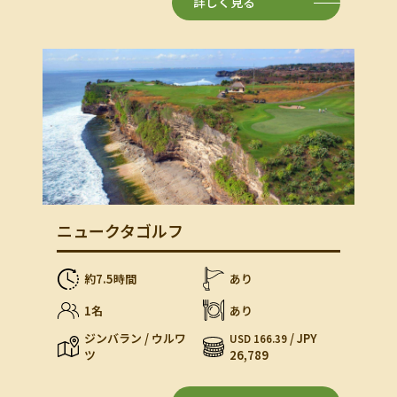
詳しく見る
ニュークタゴルフ
約7.5時間
あり
1名
あり
ジンバラン / ウルワ
/ JPY
USD 166.39
ツ
26,789