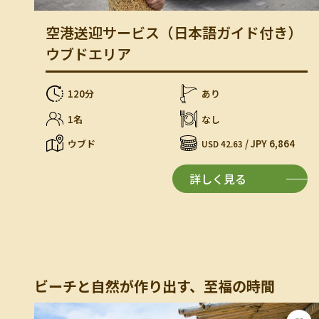
空港送迎サービス（日本語ガイド付き）
ウブドエリア
120分
あり
1名
なし
ウブド
/ JPY 6,864
USD 42.63
詳しく見る
ビーチと自然が作り出す、至福の時間