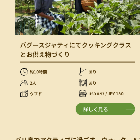
バグースジャティにてクッキングクラス
とお供え物づくり
約10時間
あり
2人
あり
ウブド
/ JPY 150
USD 0.93
詳しく見る
バリ島でアクティブに過ごす、ウォーター＆