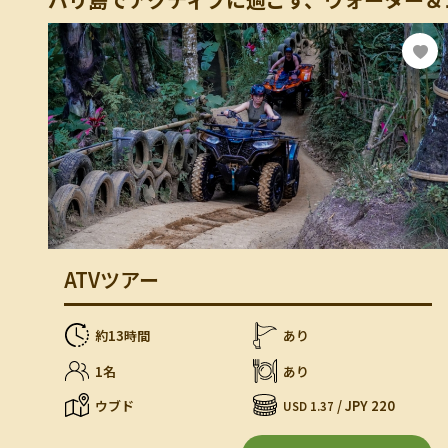
ATVツアー
約13時間
あり
1名
あり
ウブド
/ JPY 220
USD 1.37