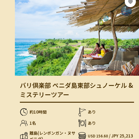
バリ倶楽部 ぺニダ島東部シュノーケル &
ミステリーツアー
約10時間
あり
1名
あり
離島(レンボンガン・ヌサ
/ JPY 25,213
USD 156.60
ペニダ)