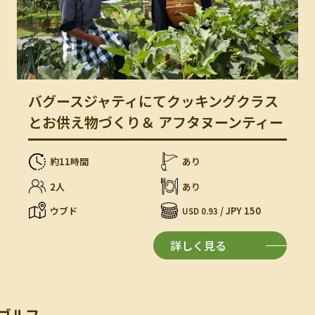
バグースジャティにてクッキングクラス
とお供え物づくり＆ アフタヌーンティー
約11時間
あり
2人
あり
ウブド
/ JPY 150
USD 0.93
詳しく見る
ゴルフ