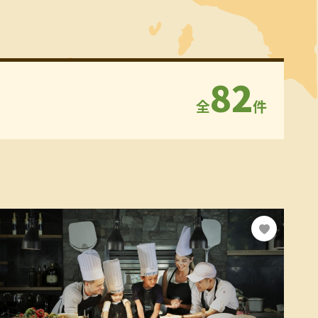
82
全
件