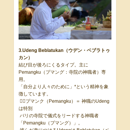
3.Udeng Beblatukan
（ウデン・ベブラトゥ
カン）
結び目が後ろにくるタイプ。
主に
Pemangku
（プマング：寺院の神職者）
専
用。
「自分より人々のために」
*
という精神を象
徴しています。
👳‍♂
プマンク（
Pemangku
）＝ 神職の
Udeng
は特別
バリの寺院で儀式をリードする神職者
「
Pemangku
（プマング）」。