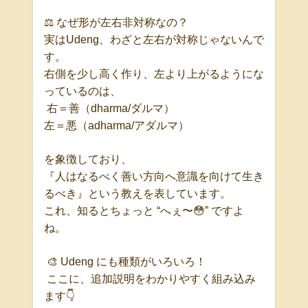
⚖
なぜ形が左右非対称なの？
実は
Udeng
、
わざと左右が対称じゃない
んで
す。
右側を少し高く作り、左より上がるようにな
っているのは、
右＝善（
dharma/
ダルマ）
左＝悪（
adharma/
アダルマ）
を象徴しており、
『人はなるべく善い方向へ意識を向けて生き
るべき』
という教えを表しています。
これ、知るとちょっと
“
へぇ〜
😳”
ですよ
ね。
🎨 Udeng
にも種類がいろいろ！
ここに、追加説明をわかりやすく組み込み
ます
👇