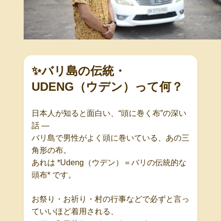
✨
バリ島の伝統・
UDENG
（ウデン）って何？
日本人が知ると面白い、
“
頭に巻く布
”
の深い
話
―
バリ島で男性がよく頭に巻いている、あの三
角形の布。
あれは
*Udeng
（ウデン）＝バリの伝統的な
頭布
*
です。
お祭り・お祈り・村の行事などで必ずと言っ
ていいほど着用される、