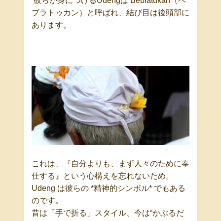
彼らが身につける
Udeng
は
Beblatukan
（ベ
ブラトゥカン）
と呼ばれ、
結び目は後頭部に
あります。
これは、
『自分よりも、まず人々のために奉
仕する』
という心構えを忘れないため。
Udeng
は彼らの
*
精神的シンボル
*
でもある
のです。
昔は「手で折る」スタイル、今は
“
かぶるだ