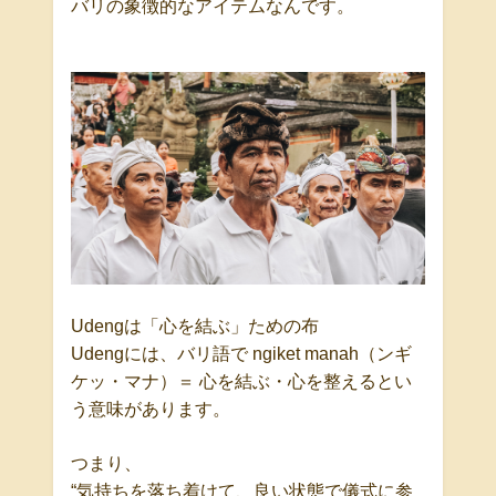
バリの象徴的なアイテムなんです。
Udeng
は「心を結ぶ」ための布
Udeng
には、バリ語で
ngiket manah
（ンギ
ケッ・マナ）＝ 心を結ぶ・心を整える
とい
う意味があります。
つまり、
“
気持ちを落ち着けて、良い状態で儀式に参