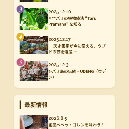
3
2025.12.10
# **バリの植物療法 “Taru
Pramana” を知る
4
2025.12.17
― 天才画家が今に伝える、ウブ
ドの芸術遺産 ―
5
2025.12.3
✨バリ島の伝統・UDENG（ウデ
ン）
最新情報
2026.8.5
絶品ベベッ・ゴレンを味わう！