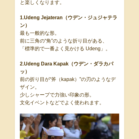
と楽しくなります。
1.Udeng Jejateran
（ウデン・ジュジャテラ
ン）
最も一般的な形。
前に三角の
“
角
”
のような折り目がある、
「標準的で一番よく見かける
Udeng
」
。
2.Udeng Dara Kapak
（ウデン・ダラカパ
ッ）
前の折り目が
“
斧（
kapak
）
”
の刃のようなデ
ザイン。
少しシャープで力強い印象の形。
文化イベントなどでよく使われます。