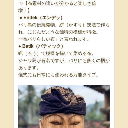
✨
【布素材の違いが分かると楽しさ倍
増！】
●
Endek
（エンデッ）
バリ島の伝統織物。絣（かすり）技法で作ら
れ、
にじんだような独特の模様が特徴。
一番バリらしい布」
と言われます。
●
Batik
（バティック）
蝋（ろう）で模様を描いて染める布。
ジャワ島が有名ですが、バリにも多くの柄が
あります。
儀式にも日常にも使われる
万能タイプ
。