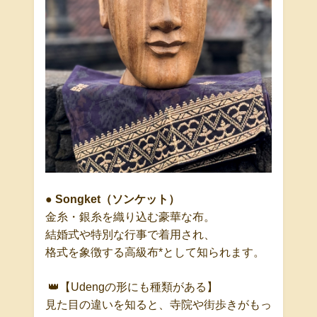
●
Songket
（ソンケット）
金糸・銀糸を織り込む豪華な布。
結婚式や特別な行事で着用され、
格式を象徴する高級布
*
として知られます。
👑
【
Udeng
の形にも種類がある】
見た目の違いを知ると、寺院や街歩きがもっ