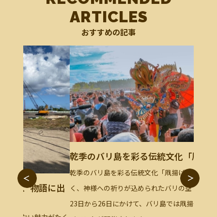
ARTICLES
おすすめの記事
乾季のバリ島を彩る伝統文化「凧揚げ」
乾季のバリ島を彩る伝統文化「凧揚げ」 遊びではな
バビグ
語に出
く、神様への祈りが込められたバリの空 📅 2026年7月
バビグ
23日から26日にかけて、バリ島では凧揚げに関連する
頭のバ