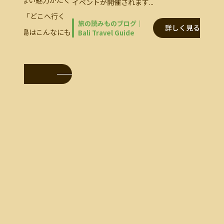
力がたく
イベントが開催されます...
ブ」の
へ行く
ン」。
旅の読みものブログ｜
詳しく見る
んなにも
Bali Travel Guide
旅の
Bali 