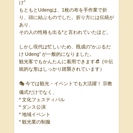
け
”
もともと
Udeng
は、
1
枚の布を手作業で折
り、頭に結ぶものでした。
折り方には伝統が
あり、
その人の性格も出る
*
と言われていたほど。
しかし現代は忙しいため、
既成の
“
かぶるだ
け
Udeng”
が一般的になりました。
観光客でもかんたんに着用できます
👒
(
※
伝
統的な形はしっかり踏襲されています）
🎭
今では観光・イベントでも大活躍！
宗教
儀式だけでなく、
*
文化フェスティバル
*
ダンス公演
*
地域イベント
*
観光業の制服