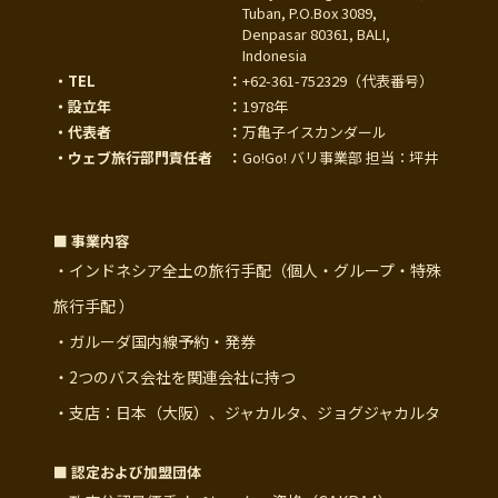
Tuban, P.O.Box 3089,
Denpasar 80361, BALI,
Indonesia
・TEL
：
+62-361-752329
（代表番号）
・設立年
：
1978年
・代表者
：
万亀子イスカンダール
・ウェブ旅行部門責任者
：
Go!Go! バリ事業部 担当：坪井
■ 事業内容
・インドネシア全土の旅行手配（個人・グループ・特殊
旅行手配 ）
・ガルーダ国内線予約・発券
・2つのバス会社を関連会社に持つ
・支店：日本（大阪）、ジャカルタ、ジョグジャカルタ
■ 認定および加盟団体