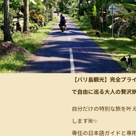
【バリ島観光】完全プラ
で自由に巡る大人の贅沢
自分だけの特別な旅を叶
します🌺✨
専任の日本語ガイドと専