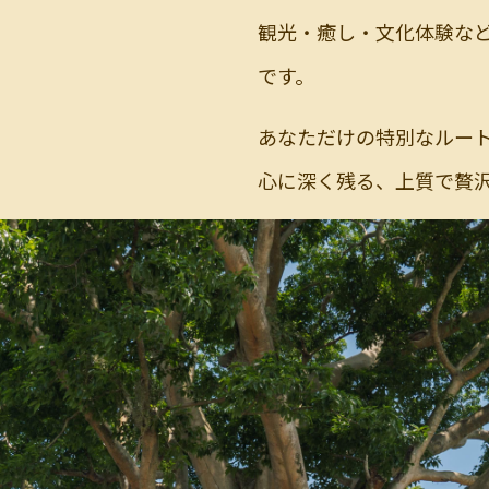
観光・癒し・文化体験な
です。
あなただけの特別なルー
心に深く残る、上質で贅沢