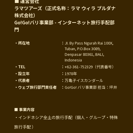
■ 運営会社
ラマツアーズ（正式名称：ラマ ウィラ プルダナ
株式会社）
Go!Go!バリ事業部 - インターネット旅行手配部
門
・所在地
：
JI. By Pass Ngurah Rai 100X,
Tuban, P.O.Box 3089,
Denpasar 80361, BALI,
Indonesia
・TEL
：
+62-361-752329
（代表番号）
・設立年
：
1978年
・代表者
：
万亀子イスカンダール
・ウェブ旅行部門責任者
：
Go!Go! バリ事業部 担当：坪井
■ 事業内容
・インドネシア全土の旅行手配（個人・グループ・特殊
旅行手配 ）