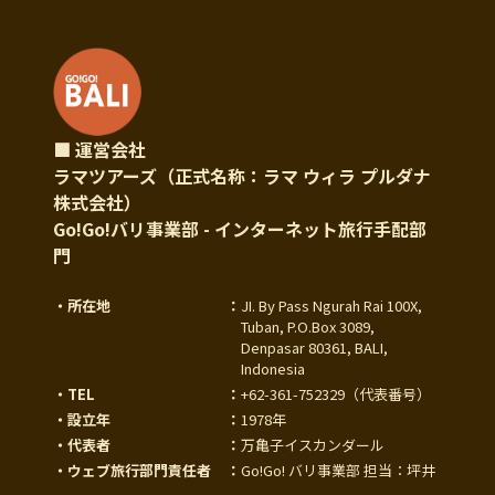
■ 運営会社
ラマツアーズ（正式名称：ラマ ウィラ プルダナ
株式会社）
Go!Go!バリ事業部 - インターネット旅行手配部
門
・所在地
：
JI. By Pass Ngurah Rai 100X,
Tuban, P.O.Box 3089,
Denpasar 80361, BALI,
Indonesia
・TEL
：
+62-361-752329
（代表番号）
・設立年
：
1978年
・代表者
：
万亀子イスカンダール
・ウェブ旅行部門責任者
：
Go!Go! バリ事業部 担当：坪井