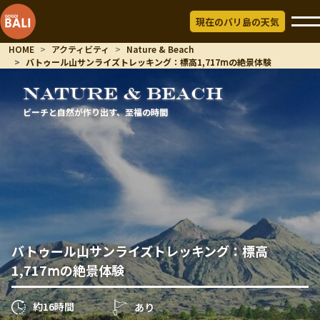
現在のバリ島の天気
HOME
アクティビティ
Nature & Beach
バトゥール山サンライズトレッキング：標高1,717ⅿの絶景体験
NATURE & BEACH
ビーチと自然が作り出す、至福の時間
バトゥール山サンライズトレッキング：標高
1,717ⅿの絶景体験
約16時間
あり