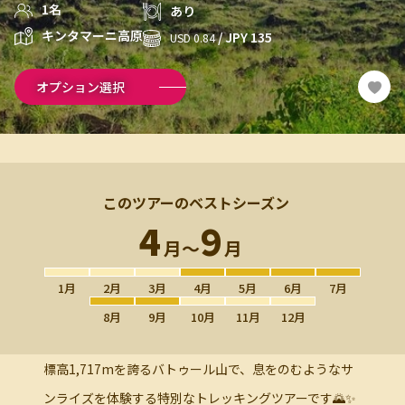
1名
あり
キンタマーニ高原
/ JPY 135
USD 0.84
オプション選択
このツアーのベストシーズン
4
9
月〜
月
1月
2月
3月
4月
5月
6月
7月
8月
9月
10月
11月
12月
標高1,717mを誇るバトゥール山で、息をのむようなサ
ンライズを体験する特別なトレッキングツアーです🌄✨