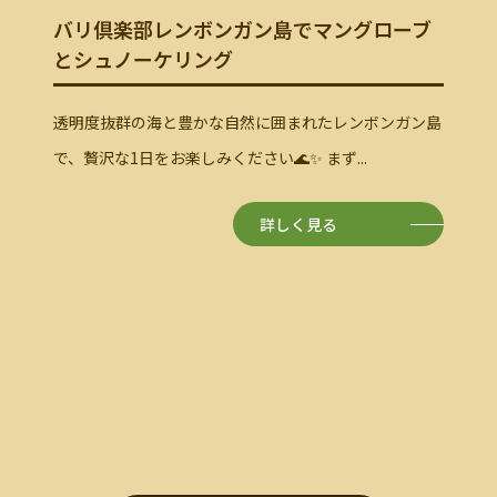
バリ
ローブ
リー
バリ島
ンガン島
観光ツア
神秘のトゥカッチュプン滝と伝統を守るプ
ングリプラン村巡り
自然の神秘とバリの伝統文化を感じる、心満たされる特
別なツアーです🌿✨ まず訪れるのは、幻想的...
詳しく見る