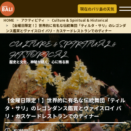
現在のバリ島の天気
HOME
アクティビティ
Culture & Spiritual & Historical
【金曜日限定！】世界的に有名な伝統舞団「ティルタ・サリ」のレゴンダ
ンス鑑賞とヴァイスロイ バリ・カスケードレストランでのディナー
CULTURE & SPIRITUAL &
HISTORICAL
歴史と文化、神秘が紡ぐ、心に残る旅
【金曜日限定！】世界的に有名な伝統舞団「ティル
タ・サリ」のレゴンダンス鑑賞とヴァイスロイ バ
リ・カスケードレストランでのディナー
約7時間