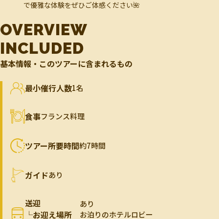
で優雅な体験をぜひご体感ください🌺
OVERVIEW
INCLUDED
基本情報・このツアーに含まれるもの
最小催行人数
1名
食事
フランス料理
ツアー所要時間
約7時間
ガイド
あり
送迎
あり
└お迎え場所
お泊りのホテルロビー