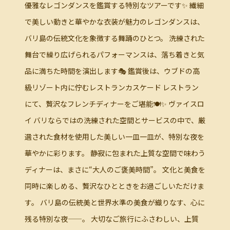
優雅なレゴンダンスを鑑賞する特別なツアーです✨ 繊細
で美しい動きと華やかな衣装が魅力のレゴンダンスは、
バリ島の伝統文化を象徴する舞踊のひとつ。 洗練された
舞台で繰り広げられるパフォーマンスは、落ち着きと気
品に満ちた時間を演出します🎭 鑑賞後は、ウブドの高
級リゾート内に佇むレストランカスケード レストラン
にて、贅沢なフレンチディナーをご堪能🍽️✨ ヴァイスロ
イ バリならではの洗練された空間とサービスの中で、厳
選された食材を使用した美しい一皿一皿が、特別な夜を
華やかに彩ります。 静寂に包まれた上質な空間で味わう
ディナーは、まさに“大人のご褒美時間”。 文化と美食を
同時に楽しめる、贅沢なひとときをお過ごしいただけま
す。 バリ島の伝統美と世界水準の美食が織りなす、心に
残る特別な夜——。 大切なご旅行にふさわしい、上質