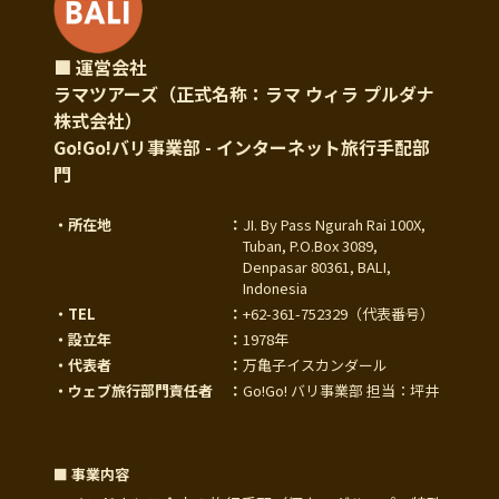
■ 運営会社
ラマツアーズ（正式名称：ラマ ウィラ プルダナ
株式会社）
Go!Go!バリ事業部 - インターネット旅行手配部
門
・所在地
：
JI. By Pass Ngurah Rai 100X,
Tuban, P.O.Box 3089,
Denpasar 80361, BALI,
Indonesia
・TEL
：
+62-361-752329
（代表番号）
・設立年
：
1978年
・代表者
：
万亀子イスカンダール
・ウェブ旅行部門責任者
：
Go!Go! バリ事業部 担当：坪井
■ 事業内容