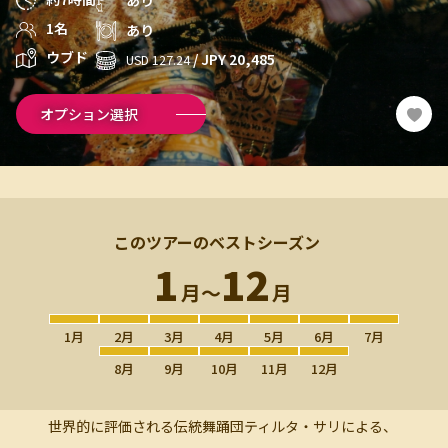
あり
1名
あり
ウブド
/ JPY 20,485
USD 127.24
オプション選択
このツアーのベストシーズン
1
12
月〜
月
1月
2月
3月
4月
5月
6月
7月
8月
9月
10月
11月
12月
世界的に評価される伝統舞踊団ティルタ・サリによる、