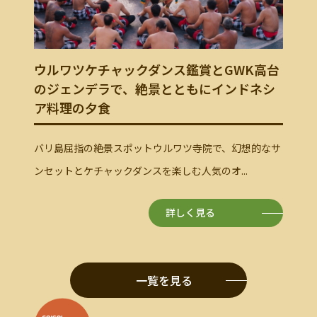
K高台
ウルワツケチャックダンス鑑賞とイタリア
ウル
ドネシ
ンディナー
ーディ
想的なサ
バリ島屈指の絶景スポットウルワツ寺院で、幻想的なサ
バリ島
ンセットとケチャックダンスを楽しむ人気のオ...
とケチ
詳しく見る
一覧を見る