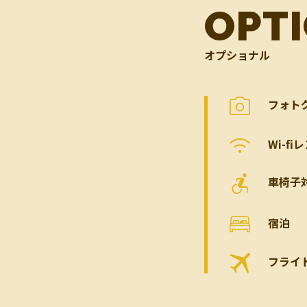
OPT
オプショナル
フォト
Wi-fi
車椅子
宿泊
フライ