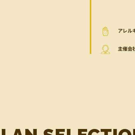
アレル
主催会