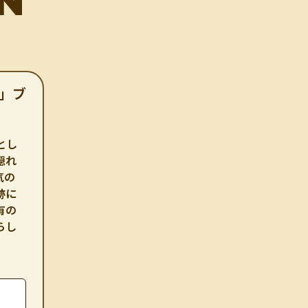
N
寺」ブ
とし
隠れ
気の
跡に
有の
らし