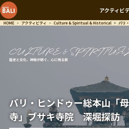
アクティビ
HOME
アクティビティ
Culture & Spiritual & Historical
バリ
CULTURE & SPIRITUA
歴史と文化、神秘が紡ぐ、心に残る旅
バリ・ヒンドゥー総本山「母
寺」ブサキ寺院 深堀探訪