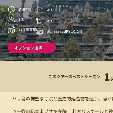
約9時間
あり
1名
あり
バリ島東部
/ JPY 10,243
USD 63.62
オプション選択
1
このツアーのベストシーズン
バリ島の神聖な寺院と歴史的建造物を巡り、静かに
ゥー教の総本山ブサキ寺院。 壮大なスケールと