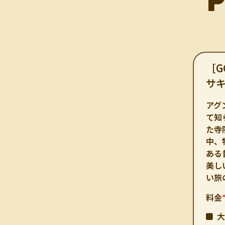
［G
サ
アグ
て知
た寺
中、
ある
美し
い旅
料金
大