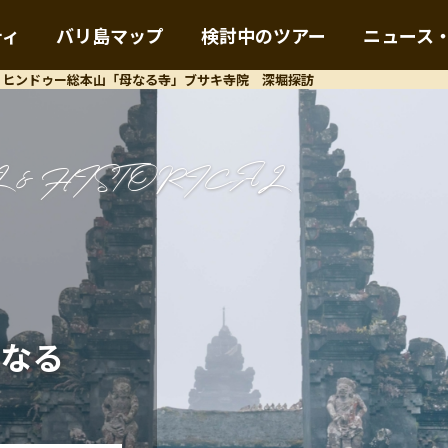
ティ
バリ島マップ
検討中のツアー
ニュース
・ヒンドゥー総本山「母なる寺」ブサキ寺院 深堀探訪
L & HISTORICAL
なる