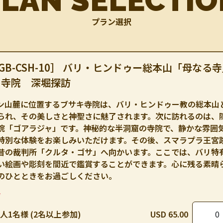
PLAN SELECTIO
プラン選択
GB-CSH-10］ バリ・ヒンドゥー総本山「母なる
キ寺院 深堀探訪
ン山麓に位置するブサキ寺院は、バリ・ヒンドゥー教の総本山
られ、その美しさと神聖さに魅了されます。次に訪れるのは、
院「ゴアラジャ」です。神秘的な半洞窟の寺院で、静かな雰囲
特別な体験をお楽しみいただけます。その後、スマラプラ王宮
昔の裁判所「クルタ・ゴサ」へ向かいます。ここでは、バリ特
い絵画や彫刻を間近で鑑賞することができます。心に残る素晴
のひとときをお過ごしください。
*
人1名様 (2名以上参加)
USD 65.00