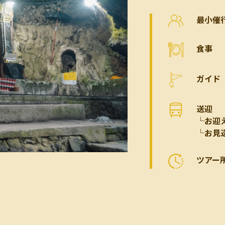
最小催
食事
ガイド
送迎
└お迎
└お見
ツアー