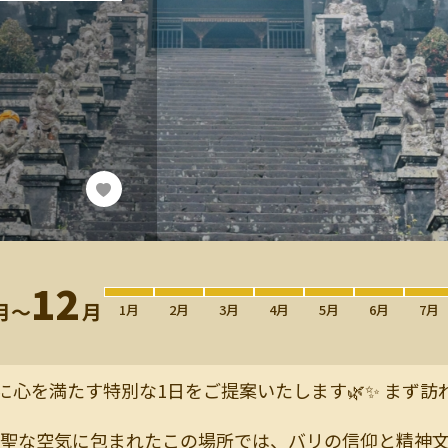
12
月〜
月
1月
2月
3月
4月
5月
6月
7月
心を満たす特別な1日をご提案いたします🌿✨ まず
神聖な空気に包まれたこの場所では、バリの信仰と精神文