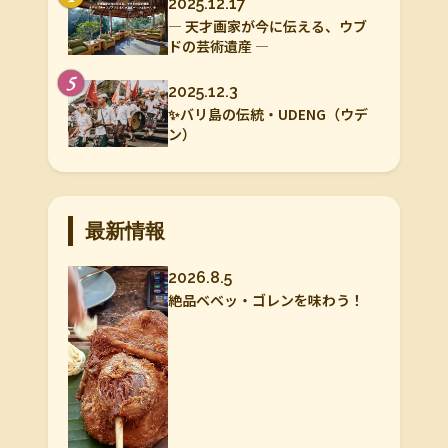
2025.12.17
― 天才画家が今に伝える、ウブ
ドの芸術遺産 ―
5
2025.12.3
✨バリ島の伝統・UDENG（ウデ
ン）
最新情報
2026.8.5
絶品ベベッ・ゴレンを味わう！