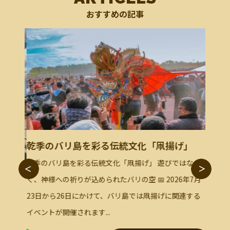
おすすめの記事
乾季のバリ島を彩る伝統文化「凧揚げ」
乾季のバリ島を彩る伝統文化「凧揚げ」 遊びではな
バビグ
語に出
く、神様への祈りが込められたバリの空 📅 2026年7月
バビグ
23日から26日にかけて、バリ島では凧揚げに関連する
頭のバ
力がたく
イベントが開催されます...
ブ」の
へ行く