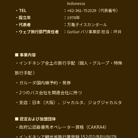
Indonesia
・TEL
：
+62-361-752329
（代表番号）
・設立年
：
1978年
・代表者
：
万亀子イスカンダール
・ウェブ旅行部門責任者
：
Go!Go! バリ事業部 担当：坪井
■ 事業内容
・インドネシア全土の旅行手配（個人・グループ・特殊
旅行手配 ）
・ガルーダ国内線予約・発券
・2つのバス会社を関連会社に持つ
・支店：日本（大阪）、ジャカルタ、ジョグジャカルタ
■ 認定および加盟団体
・政府公認最優秀オペレーター資格（CAKRA4）
・インドネシア観光省旅行業登録 152/D2/BPU/IV/79