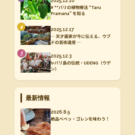
2025.12.10
# **バリの植物療法 “Taru
Pramana” を知る
4
2025.12.17
― 天才画家が今に伝える、ウブ
ドの芸術遺産 ―
5
2025.12.3
✨バリ島の伝統・UDENG（ウデ
ン）
最新情報
2026.8.5
絶品ベベッ・ゴレンを味わう！